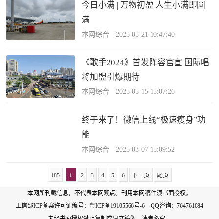
今日小满 | 万物初盈 人生小满即圆
满
本网综合 2025-05-21 10:47:40
《歌手2024》首发阵容官宣 国际唱
将加盟引爆期待
本网综合 2025-05-15 15:07:26
终于来了！微信上线“极速瘦身”功
能
本网综合 2025-03-07 15:09:52
185
1
2
3
4
5
6
下一页
尾页
本网所刊载信息，不代表本网观点。刊用本网稿件须书面授权。
工信部ICP备案许可证编号：
粤ICP备19105566号-6
QQ咨询：764761084
未经书面授权禁止复制或建立镜像，违者必究。