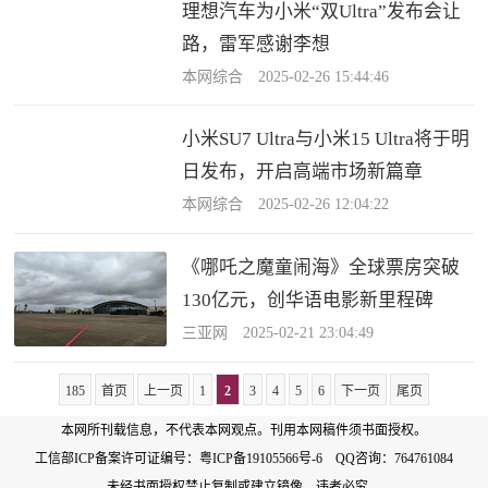
理想汽车为小米“双Ultra”发布会让
路，雷军感谢李想
本网综合 2025-02-26 15:44:46
小米SU7 Ultra与小米15 Ultra将于明
日发布，开启高端市场新篇章
本网综合 2025-02-26 12:04:22
《哪吒之魔童闹海》全球票房突破
130亿元，创华语电影新里程碑
三亚网 2025-02-21 23:04:49
185
首页
上一页
1
2
3
4
5
6
下一页
尾页
本网所刊载信息，不代表本网观点。刊用本网稿件须书面授权。
工信部ICP备案许可证编号：
粤ICP备19105566号-6
QQ咨询：764761084
未经书面授权禁止复制或建立镜像，违者必究。